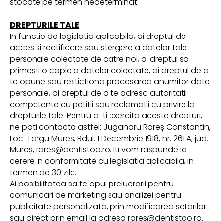
stocate pe termen nedeterminat.
DREPTURILE TALE
In functie de legislatia aplicabila, ai dreptul de
acces si rectificare sau stergere a datelor tale
personale colectate de catre noi, ai dreptul sa
primesti o copie a datelor colectate, ai dreptul de a
te opune sau restictiona procesarea anumitor date
personale, ai dreptul de a te adresa autoritatii
competente cu petitii sau reclamatii cu privire la
drepturile tale. Pentru a-ti exercita aceste drepturi,
ne poti contacta astfel: Juganaru Rareș Constantin,
Loc. Targu Mures, Bdul. 1 Decembrie 1918, nr. 261 A, jud.
Mureș, rares@dentistoo.ro. Iti vom raspunde la
cerere in conformitate cu legislatia aplicabila, in
termen de 30 zile.
Ai posibilitatea sa te opui prelucrarii pentru
comunicari de marketing sau analizei pentru
publicitate personalizata, prin modificarea setarilor
sau direct prin email la adresa rares@dentistoo.ro.