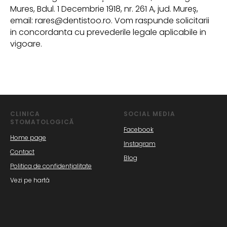
Mures, Bdul. 1 Decembrie 1918, nr. 261 A, jud. Mureș,
email: rares@dentistoo.ro. Vom raspunde solicitarii
in concordanta cu prevederile legale aplicabile in
vigoare.
CLINICA
SOCIAL MEDIA
STOMATOLOGICĂ
Facebook
Home page
Instagram
Contact
Blog
Politica de confidențialitate
Vezi pe hartă